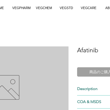
ME
VEGPHARM
VEGCHEM
VEGSTD
VEGCARE
AB
Afatinib
商品のご購
Description
439081-18-2
COA & MSDS